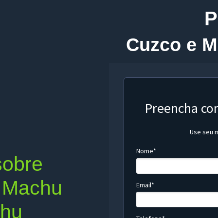
P
Cuzco e M
Preencha co
Use seu m
Nome*
sobre
 Machu
Email*
chu