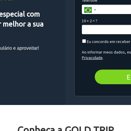
Telefone*
especial com
10 + 2 = ?
r melhor a sua
Eu concordo em receber
lário e aproveitar!
Ao informar meus dados, e
Privacidade
.
E
Conheça a GOLD TRIP