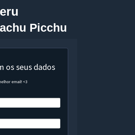
eru
achu Picchu
m os seus dados
elhor email! <3